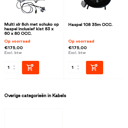
Multi xlr 8ch met schuko op
Haspel 108 35m OCC.
haspel inclusief kist 83 x
60 x 80 OCC.
Op voorraad
Op voorraad
€175,00
€175,00
Excl. btw
Excl. btw
Overige categorieën in Kabels