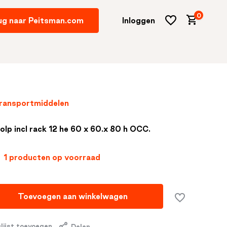
0
ug naar Peitsman.com
Inloggen
 Transportmiddelen
Account
aanmaken
olp incl rack 12 he 60 x 60.x 80 h OCC.
1 producten op voorraad
Toevoegen aan winkelwagen
lijst toevoegen
Delen