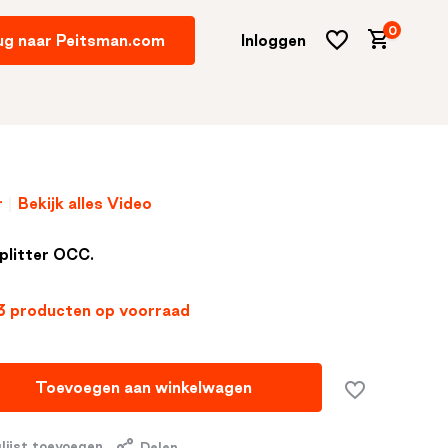
0
ug naar Peitsman.com
Inloggen
r
Bekijk alles Video
Account
aanmaken
plitter OCC.
3 producten op voorraad
Toevoegen aan winkelwagen
lijst toevoegen
Delen