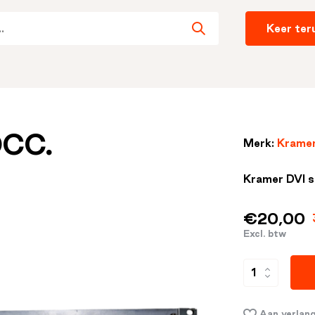
Keer ter
OCC.
Merk:
Krame
Kramer DVI s
€20,00
Excl. btw
Aan verlang